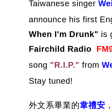
Taiwanese singer
We
announce his first E
When I'm Drunk"
is 
Fairchild Radio
FM
song
"R.I.P."
from
We
Stay tuned!
外文系畢業的
韋禮安