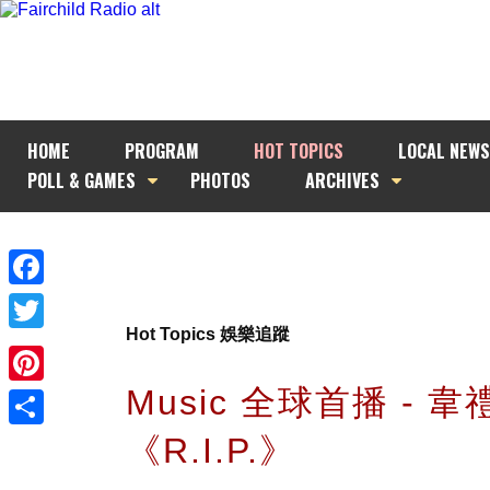
HOME
PROGRAM
HOT TOPICS
LOCAL NEWS
POLL & GAMES
PHOTOS
ARCHIVES
Facebook
Hot Topics 娛樂追蹤
Twitter
Music 全球首播 - 韋
Pinterest
《R.I.P.》
Share