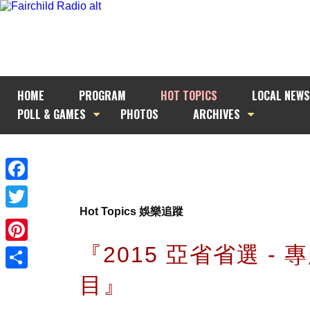
HOME
PROGRAM
HOT TOPICS
LOCAL NEWS
POLL & GAMES
PHOTOS
ARCHIVES
Facebook
Hot Topics 娛樂追蹤
Twitter
『2015 亞省省選 - 
Pinterest
目』
Share