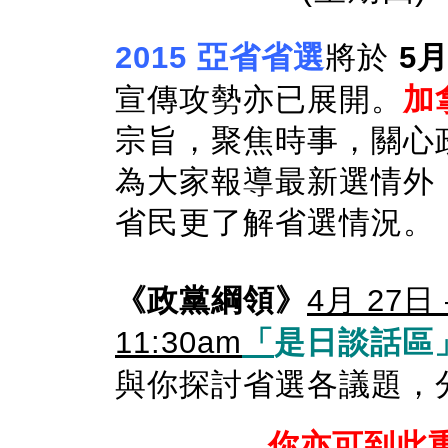
2015 亞省省選
將於
5
宣傳攻勢亦已展開。
加
宗旨，聚焦時事，關心
為大家報導最新選情外
省民更了解省選情況。
《政黨綱領》
4月 27日
11:30am
「
是日談話區
與你探討省選各議題，
你亦可
到此