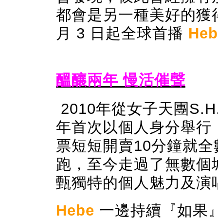
都會是另一種美好的獲
月
3
日起全球首播
Heb
醞釀兩年 慢活催聲
2010
年從女子天團
S.H
年首次以個人身分舉
行
票短短開賣
10
分鐘就全
跑，至今走過了無數個
甄獨特的個人魅力及演
Hebe
一邊持續『如果