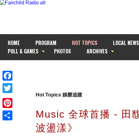
HOME
PROGRAM
HOT TOPICS
LOCAL NEWS
POLL & GAMES
PHOTOS
ARCHIVES
Facebook
Hot Topics 娛樂追蹤
Twitter
Music 全球首播 - 
Pinterest
波盪漾》
Share