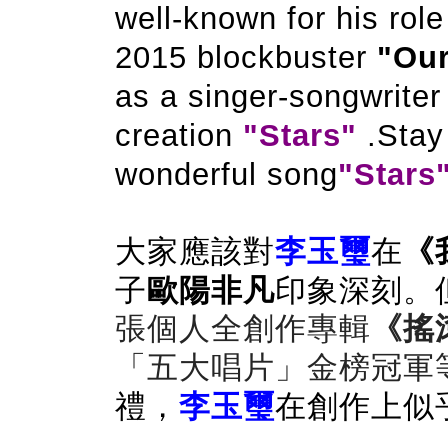
well-known for his rol
2015 blockbuster
"Our
as a singer-songwriter 
creation
"Stars"
.Stay
wonderful song
"Stars
大家應該對
李玉璽
在
《
子
歐陽非凡
印象深刻。
張個人全創作專輯
《搖
「五大唱片」金榜冠軍等
禮，
李玉璽
在創作上似