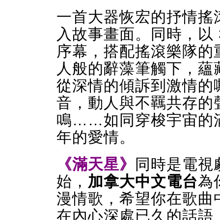
一首大器恢宏的抒情搖
入故事畫面。同時，以 3
序幕，搭配搖滾樂隊的
人般的辭藻筆觸下，蘊
從深情的傾訴到激情的
音，動人與不羈共存的
鳴……如同穿梭宇宙的
年的愛情。
《滿天星》
同時是電視
始，
加拿大中文電台
為
漫情歌，希望你在歌曲
在內心深處已久的話語