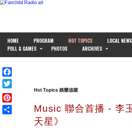
HOME
PROGRAM
HOT TOPICS
LOCAL NEWS
POLL & GAMES
PHOTOS
ARCHIVES
Facebook
Hot Topics 娛樂追蹤
Twitter
Music 聯合首播 - 
Pinterest
天星》
Share