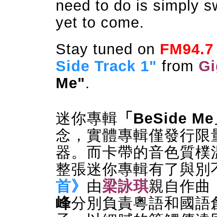
need to do is simply sw
yet to come.
Stay tuned on
FM94.7
Side Track 1"
from
Gi
Me"
.
迷你專輯
「BeSide M
念，實體專輯僅發行限
器。而卡帶的音色質樸
整張迷你專輯有了與別
首》
由
梁詠琪
親自作曲
峰
分別負責粵語和國語