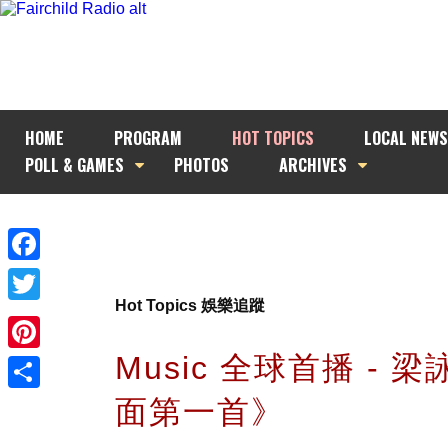
HOME
PROGRAM
HOT TOPICS
LOCAL NEWS
POLL & GAMES
PHOTOS
ARCHIVES
Facebook
Hot Topics 娛樂追蹤
Twitter
Music 全球首播 - 
Pinterest
面第一首》
Share