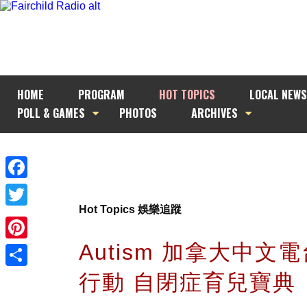
HOME
PROGRAM
HOT TOPICS
LOCAL NEWS
POLL & GAMES
PHOTOS
ARCHIVES
Facebook
Hot Topics 娛樂追蹤
Twitter
Autism 加拿大中文
Pinterest
行動 自閉症育兒寶典
Share