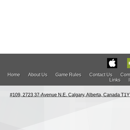
Home
About Us
Game Rules
Contact Us
Com
Links
#109, 2723 37-Avenue N.E. Calgary, Alberta, Canada T1