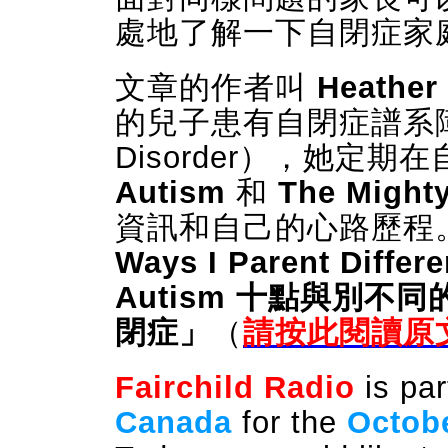
處地了解一下自閉症家
文章的作者叫
Heather
的兒子患有
自閉症譜系
Disorder），她定期
Autism
和
The Might
資訊和自己的心路歷程
Ways I Parent Differ
Autism
十點與別不同
閉症
」
（
請按此閱讀原
Fairchild Radio
is par
Canada
for the
Octob