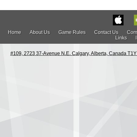
Home
About Us
Game Rules
Contact Us
Com
Links
#109, 2723 37-Avenue N.E. Calgary, Alberta, Canada T1