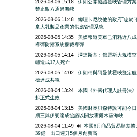
2026-08-06 15:18
伊朗公開擬議霍峽管理方案
禁止敵方通過海峽
2026-08-06 11:48
總理卡尼說他的政府''忠於'
拿大乳製品產業的供應管理系統
2026-08-05 14:35
美媒報道美軍已消耗近八成
導彈防禦系統攔截導彈
2026-08-05 14:14
澤連斯基︰俄羅斯大規模空
輔造成17人死亡
2026-08-05 14:02
伊朗稱與阿曼就霍峽擬定航
標達成共識
2026-08-04 13:24
本國《外國代理人註冊法》
起正式生效
2026-08-04 13:15
美國財長貝森特說可能今日
期三與伊朗達成協議以開放霍爾木茲海峽
2026-08-04 11:49
本國6月商品貿易順差擴
39億 出口連升5個月創新高