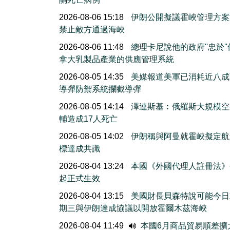
2026-08-06 15:18
伊朗公開擬議霍峽管理方案
禁止敵方通過海峽
2026-08-06 11:48
總理卡尼說他的政府''忠於'
拿大乳製品產業的供應管理系統
2026-08-05 14:35
美媒報道美軍已消耗近八成
導彈防禦系統攔截導彈
2026-08-05 14:14
澤連斯基︰俄羅斯大規模空
輔造成17人死亡
2026-08-05 14:02
伊朗稱與阿曼就霍峽擬定航
標達成共識
2026-08-04 13:24
本國《外國代理人註冊法》
起正式生效
2026-08-04 13:15
美國財長貝森特說可能今日
期三與伊朗達成協議以開放霍爾木茲海峽
2026-08-04 11:49
本國6月商品貿易順差擴