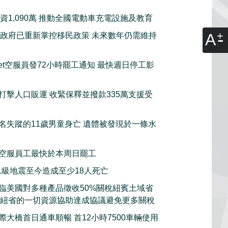
資1,090萬 推動全國電動車充電設施及教育
A
政府已重新掌控移民政策 未來數年仍需維持
tJet空服員發72小時罷工通知 最快週日停工影
打擊人口販運 收緊保釋並撥款335萬支援受
名失蹤的11歲男童身亡 遺體被發現於一條水
空服員工最快於本周日罷工
.1級地震至今造成至少18人死亡
臨美國對多種產品徵收50%關稅紐賓土域省
願意動用紐省的一切資源協助達成協議避免更多關稅
際大橋首日通車順暢 首12小時7500車輛使用