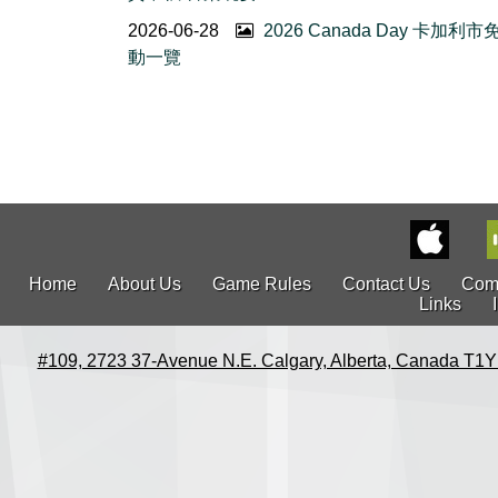
2026-06-28
2026 Canada Day 卡加利
動一覽
Home
About Us
Game Rules
Contact Us
Com
Links
#109, 2723 37-Avenue N.E. Calgary, Alberta, Canada T1