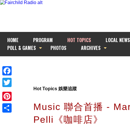
HOME
PROGRAM
HOT TOPICS
LOCAL NEWS
POLL & GAMES
PHOTOS
ARCHIVES
Facebook
Hot Topics 娛樂追蹤
Twitter
Music 聯合首播 - Ma
Pinterest
Pelli《咖啡店》
Share