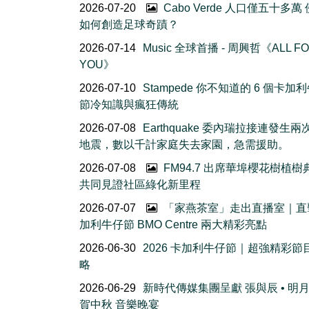
2026-07-20
Cabo Verde 人口僅五十多萬
如何創造足球奇蹟？
2026-07-14
Music 全球首播 - 周興哲《ALL F
YOU》
2026-07-10
Stampede 你不知道的 6 個卡加
節冷知識與瘋狂傳統
2026-07-08
Earthquake 委內瑞拉接連發生
地震，數以千計家庭失去家園，急需援助。
2026-07-08
FM94.7 出席華埠櫻花樹植
共同見證社區綠化新里程
2026-07-07
「家燕茶室」走出直播室｜直
加利牛仔節 BMO Centre 兩大精彩亮點
2026-06-30
2026 卡加利牛仔節｜超強精彩節
略
2026-06-29
新時代傳媒集團呈獻 張與辰 • 明
賀中秋 音樂晚宴