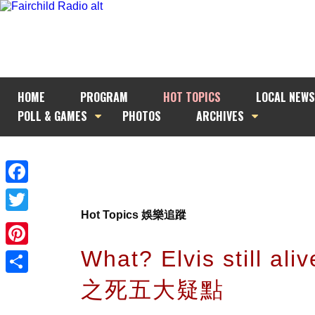
HOME
PROGRAM
HOT TOPICS
LOCAL NEWS
POLL & GAMES
PHOTOS
ARCHIVES
Facebook
Hot Topics 娛樂追蹤
Twitter
What? Elvis still al
Pinterest
之死五大疑點
Share