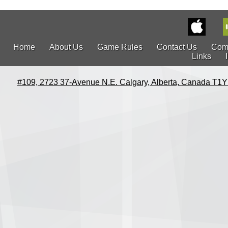
Home
About Us
Game Rules
Contact Us
Com
Links
#109, 2723 37-Avenue N.E. Calgary, Alberta, Canada T1