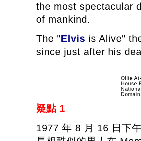
the most spectacular d
of mankind.
The "
Elvis
is Alive" th
since just after his dea
Ollie At
House P
Nationa
Domain
疑點 1
1977 年 8 月 16