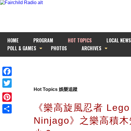
HOME
PROGRAM
HOT TOPICS
LOCAL NEWS
POLL & GAMES
PHOTOS
ARCHIVES
Facebook
Hot Topics 娛樂追蹤
Twitter
《樂高旋風忍者 Lego
Pinterest
Ninjago》之樂高積
Share