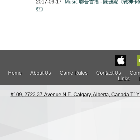
2017-09-17
Music 聯合首播 - 陳珊妮《戰神
亞》
Home
About Us
Game Rules
Contact Us
Com
Links
#109, 2723 37-Avenue N.E. Calgary, Alberta, Canada T1