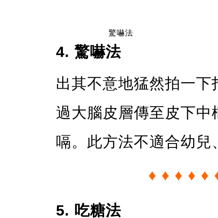
驚嚇法
4. 驚嚇法
出其不意地猛然拍一下
過大腦皮層傳至皮下中
嗝。此方法不適合幼兒
♦ ♦ ♦ ♦ ♦ 
5. 吃糖法