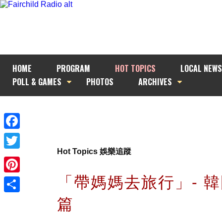
HOME
PROGRAM
HOT TOPICS
LOCAL NEWS
POLL & GAMES
PHOTOS
ARCHIVES
Facebook
Hot Topics 娛樂追蹤
Twitter
「帶媽媽去旅行」- 
Pinterest
篇
Share