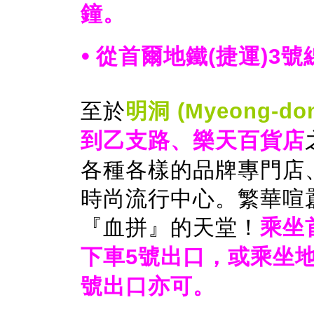
鐘。
⦁
從首爾地鐵(捷運)3
至於
明洞 (Myeong-do
到乙支路、樂天百貨店
各種各樣的品牌專門店
時尚流行中心。繁華喧
『血拼』的天堂！
乘坐
下車5號出口，或乘坐地
號出口亦可。