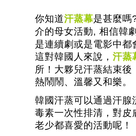
你知道
汗蒸幕
是
甚麼
嗎
介的母女活動, 相信韓
是連續劇或是電影中都
這對韓國人來說，
汗蒸
所！大夥兒汗蒸結束後
熱鬧鬧、溫馨又和樂。
韓國汗蒸可以通過汗腺
毒素一次性排清，對皮
老少都喜愛的活動呢！