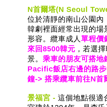
N首爾塔(N Seoul Towe
位於清靜的南山公園內
韓劇裡面經常出現的場
形容。纜車成人
單程價
來回8500韓元
，若選擇
景。
乘車的朋友可搭地
Pacific飯店右邊的
鐘-> 搭乘纜車前往N首
景福宮 -
這個地點很適