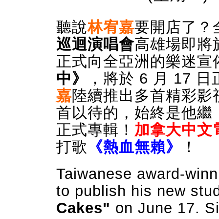
聽說
林宥嘉
要開店了？
巡迴演唱會
高雄場即將於
正式向全亞洲的樂迷宣
中》
，將
於 6 月 1
嘉
陸續推出多首精彩影
首以待的，始終是他繼
正式專輯！
加拿大中文
打歌
《熱血無賴》
！
Taiwanese award-winn
to publish his new st
Cakes"
on June 17. Si