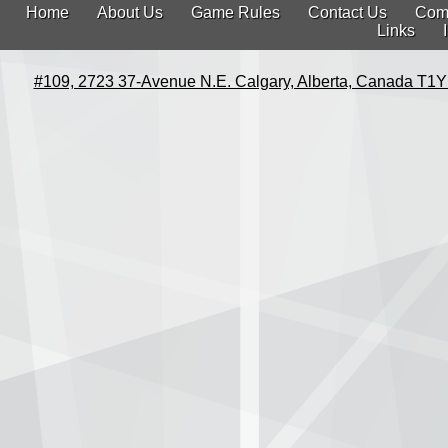
Home
About Us
Game Rules
Contact Us
Com
Links
#109, 2723 37-Avenue N.E. Calgary, Alberta, Canada T1