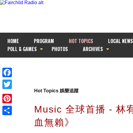
HOME
PROGRAM
HOT TOPICS
LOCAL NEWS
POLL & GAMES
PHOTOS
ARCHIVES
Facebook
Hot Topics 娛樂追蹤
Twitter
Music 全球首播 - 
Pinterest
血無賴》
Share