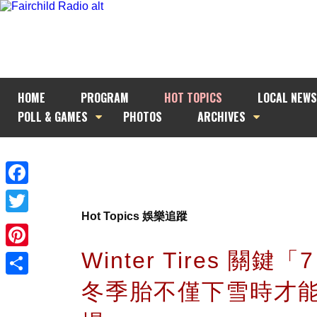
HOME
PROGRAM
HOT TOPICS
LOCAL NEWS
POLL & GAMES
PHOTOS
ARCHIVES
Facebook
Hot Topics 娛樂追蹤
Twitter
Winter Tires 關鍵「
Pinterest
冬季胎不僅下雪時才
Share