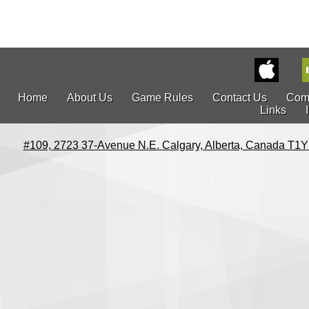
Home
About Us
Game Rules
Contact Us
Com
Links
#109, 2723 37-Avenue N.E. Calgary, Alberta, Canada T1