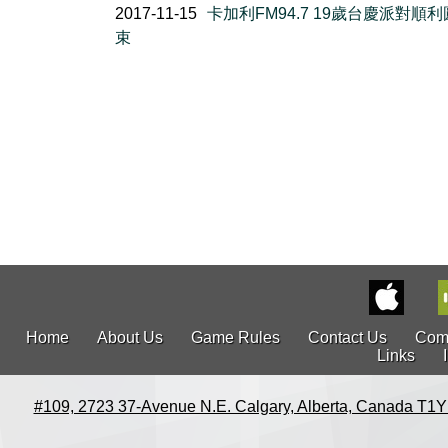
2017-11-15
卡加利FM94.7 19歲台慶派對順
束
Home
About Us
Game Rules
Contact Us
Com
Links
#109, 2723 37-Avenue N.E. Calgary, Alberta, Canada T1