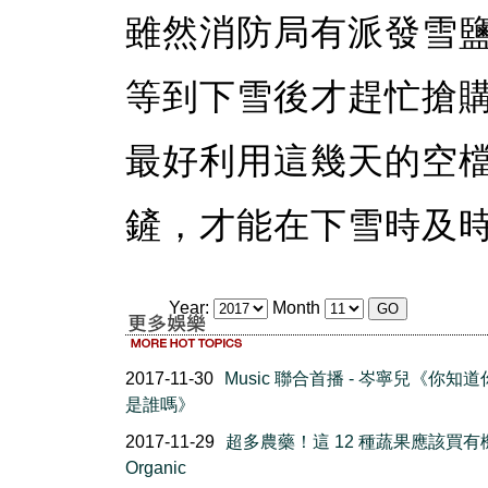
雖然消防局有派發雪鹽
等到下雪後才趕忙搶
最好利用這幾天的空
鏟，才能在下雪時及
Year:
Month
2017-11-30
Music 聯合首播 - 岑寧兒《你知
是誰嗎》
2017-11-29
超多農藥！這 12 種蔬果應該買有
Organic