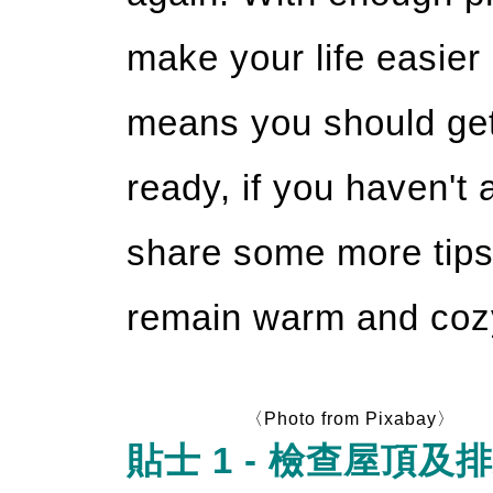
make your life easier
means you should get 
ready, if you haven't 
share some more tips
remain warm and coz
〈Photo from Pixabay〉
貼士 1 - 檢查屋頂及