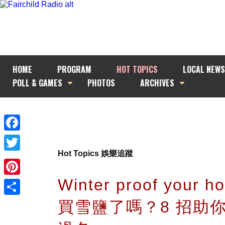
HOME
PROGRAM
HOT TOPICS
LOCAL NEWS
POLL & GAMES
PHOTOS
ARCHIVES
Facebook
Hot Topics 娛樂追蹤
Twitter
Winter proof your h
Pinterest
買雪鹽了嗎？8 招助
Share