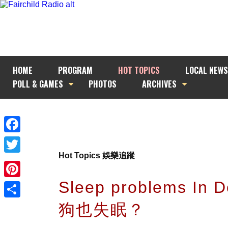
HOME
PROGRAM
HOT TOPICS
LOCAL NEWS
POLL & GAMES
PHOTOS
ARCHIVES
Facebook
Hot Topics 娛樂追蹤
Twitter
Sleep problems In 
Pinterest
狗也失眠？
Share