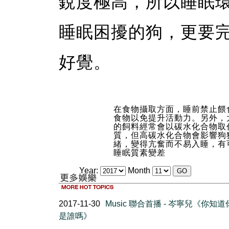
銳度極高，所以睡眠
睡眠困擾的狗，更要
好覺。
在食物攝取方面，睡前禁止餵
食物以免提升活動力。另外，
的飼料經常會以碳水化合物取
質，但高碳水化合物會影響狗
緒，變得亢奮而不易入睡，有
睡眠質素變差
Year:
Month
2017-11-30
Music 聯合首播 - 岑寧兒《你知
是誰嗎》