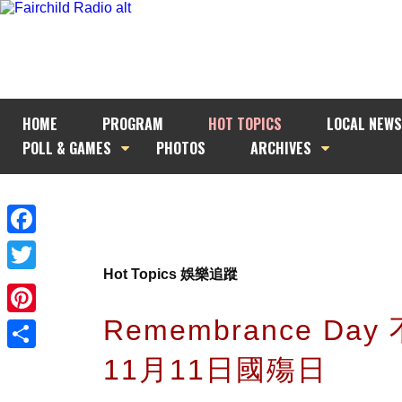
HOME
PROGRAM
HOT TOPICS
LOCAL NEWS
POLL & GAMES
PHOTOS
ARCHIVES
Facebook
Hot Topics 娛樂追蹤
Twitter
Remembrance Da
Pinterest
11月11日國殤日
Share