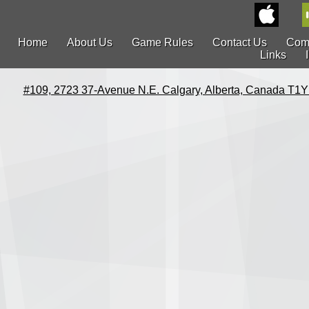
Home
About Us
Game Rules
Contact Us
Com
Links
#109, 2723 37-Avenue N.E. Calgary, Alberta, Canada T1