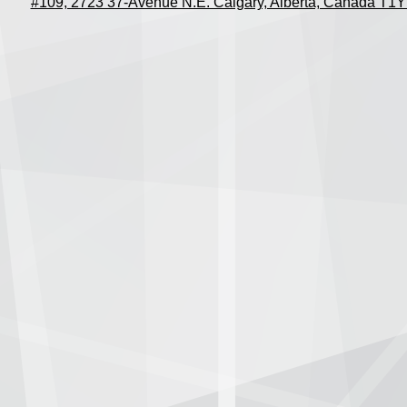
#109, 2723 37-Avenue N.E. Calgary, Alberta, Canada T1