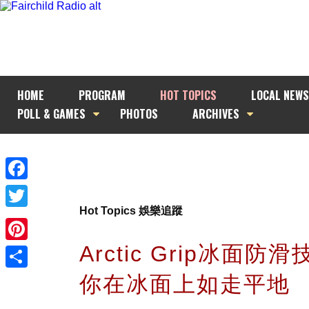
HOME
PROGRAM
HOT TOPICS
LOCAL NEWS
POLL & GAMES
PHOTOS
ARCHIVES
Facebook
Hot Topics 娛樂追蹤
Twitter
Arctic Grip冰面防滑
Pinterest
你在冰面上如走平地
Share