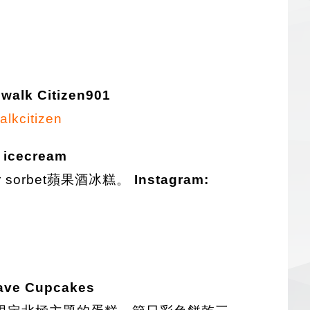
walk Citizen901
lkcitizen
 icecream
r sorbet蘋果酒冰糕。
Instagram:
ave Cupcakes