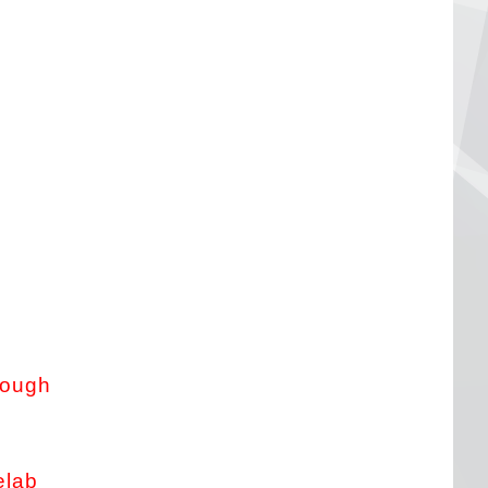
dough
elab