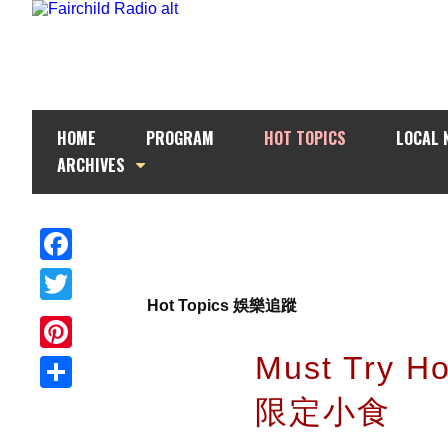
HOME
PROGRAM
HOT TOPICS
LOCAL 
ARCHIVES
Facebook
Hot Topics 娛樂追蹤
Twitter
Must Try H
Pinterest
限定小食
Share