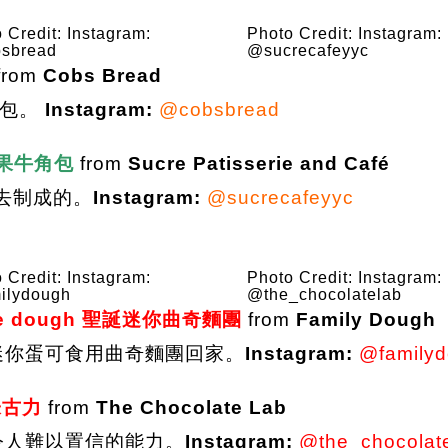
 Credit: Instagram:
Photo Credit: Instagram:
sbread
@sucrecafeyyc
from
Cobs Bread
香包。
Instagram:
@cobsbread
ts蘋果牛角包
from
Sucre Patisserie and Café
去制成的。
Instagram:
@sucrecafeyyc
 Credit: Instagram:
Photo Credit: Instagram:
ilydough
@the_chocolatelab
ookie dough 聖誕迷你曲奇麵團
from
Family Dough
迷你蛋可食用曲奇麵團回家。
Instagram:
@family
果朱古力
from
The Chocolate Lab
令人難以置信的能力。
Instagram:
@the_chocolat