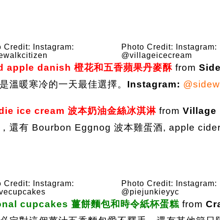
 Credit: Instagram:
Photo Credit: Instagram:
walkcitizen
@villageicecream
piced apple danish 橙花和五香蘋果丹麥酥
from
Side
是溫暖寒冷的一天最佳選擇。
Instagram:
@sidewa
blondie ice cream 波本奶油金絲冰淇淋
from
Village
ourbon Eggnog 波本雞蛋酒, apple cide
 Credit: Instagram:
Photo Credit: Instagram:
vecupcakes
@piejunkieyyc
 seasonal cupcakes 薑餅麵包和時令紙杯蛋糕
from
Cr