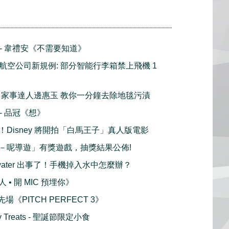
播 - 韋禮安《不需要知道》
gage 航空公司新規例: 部分智能行李箱禁上飛機 1
eaning 家事達人邊惠玉 教你一分鐘去除地毯污漬
 - 品冠《想》
Disney 將開拍「白馬王子」真人版電影
－呢導遊」有獎遊戲，抽獎結果公佈!
 in water 出事了！手機掉入水中怎麼辦？
• 開 MIC 預埋你》
先場《PITCH PERFECT 3》
day Treats - 聖誕節限定小食