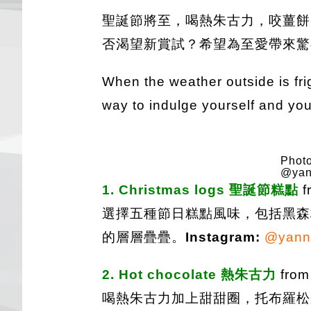
聖誕節將至，喝熱朱古力，咬薑餅
否渴望新賞試？希望為至愛帶來驚
When the weather outside is frig
way to indulge yourself and you
Photo
@yan
1. Christmas logs 聖誕節糕點
f
選擇五種節日糕點風味，包括黑森林
的層層疊疊。
Instagram:
@yannh
2. Hot chocolate 熱朱古力
fro
喝熱朱古力加上甜甜圈，托布羅松