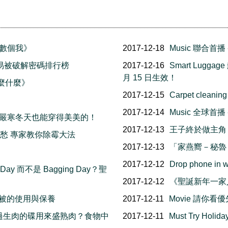
《無數個我》
2017-12-18
Music 聯合首
017 最易被破解密碼排行榜
2017-12-16
Smart Lug
月 15 日生效！
什麼什麼》
2017-12-15
Carpet cl
2017-12-14
Music 全球首播
! 在嚴寒冬天也能穿得美美的！
2017-12-13
王子終於做主角！
霉不用愁 專家教你除霉大法
2017-12-13
「家燕嚮－秘魯
2017-12-12
Drop phone
Day 而不是 Bagging Day？聖
2017-12-12
《聖誕新年一家人 
毛被的使用與保養
2017-12-11
Movie 請你看優
凍？放過生肉的碟用來盛熟肉？食物中
2017-12-11
Must Try Holi