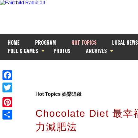
HOME
PROGRAM
HOT TOPICS
LOCAL NEWS
POLL & GAMES
PHOTOS
ARCHIVES
Facebook
Hot Topics 娛樂追蹤
Twitter
Chocolate Diet 
Pinterest
力減肥法
Share