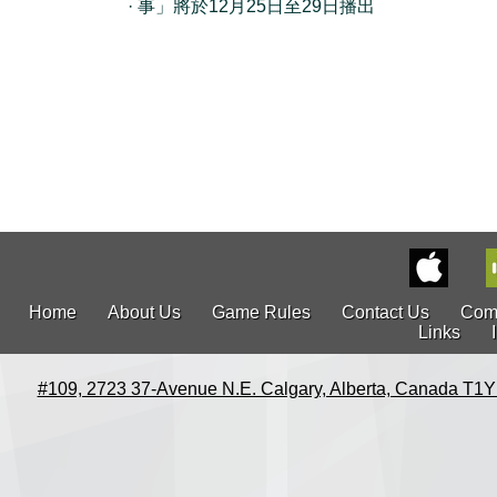
· 事」將於12月25日至29日播出
Home
About Us
Game Rules
Contact Us
Com
Links
#109, 2723 37-Avenue N.E. Calgary, Alberta, Canada T1