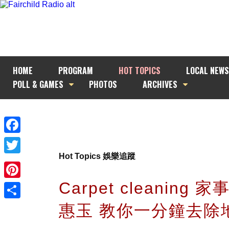
HOME
PROGRAM
HOT TOPICS
LOCAL NEWS
POLL & GAMES
PHOTOS
ARCHIVES
Facebook
Hot Topics 娛樂追蹤
Twitter
Carpet cleaning 
Pinterest
惠玉 教你一分鐘去除
Share