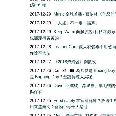
碼排行榜
2017-12-29
Music 全球首播 - 蔡依林《什麼
2017-12-29
「人搖」不一定「福薄」
2017-12-29
Keep Warm 向臃腫說拜拜! 在嚴
也能穿得美美的！
2017-12-28
Leather Care 皮大衣發霉不用愁
你除霉大法
2017-12-27
《2018齊齊發》倒數夜
2017-12-26
為甚麼是 Boxing Da
是 Bagging Day？聖誕傳統大揭秘
2017-12-26
Duvet 羽絨被、蠶絲被、羊毛被
與保養
2017-12-25
Food safety 在室溫解凍？放過
用來盛熟肉？食物中毒十大陷阱
2017-12-25
Music 聯合首播 - 林俊傑《黑夜