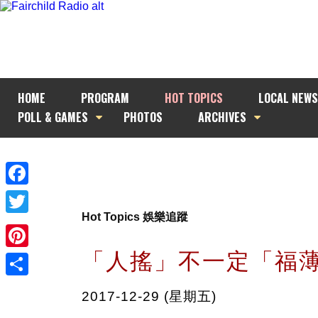
HOME
PROGRAM
HOT TOPICS
LOCAL NEWS
POLL & GAMES
PHOTOS
ARCHIVES
Facebook
Hot Topics 娛樂追蹤
Twitter
「人搖」不一定「福
Pinterest
Share
2017-12-29 (星期五)