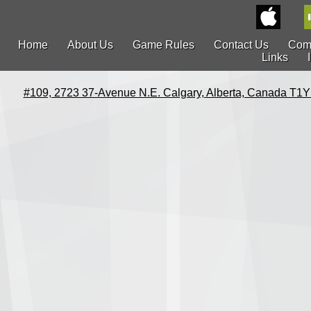
Home
About Us
Game Rules
Contact Us
Com
Links
#109, 2723 37-Avenue N.E. Calgary, Alberta, Canada T1