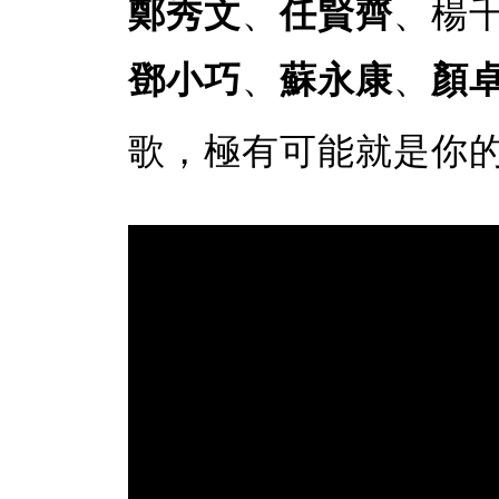
鄭秀文
、
任賢齊
、楊
鄧小巧
、
蘇永康
、
顏
歌，極有可能就是你