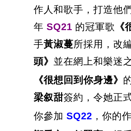
作人和歌手，打造他
年
SQ21
的冠軍歌
《
手
黃淑蔓
所採用，改
頭》
並在網上和樂迷
《很想回到你身邊》
梁叙甜
簽約，令她正
你參加
SQ22
，你的