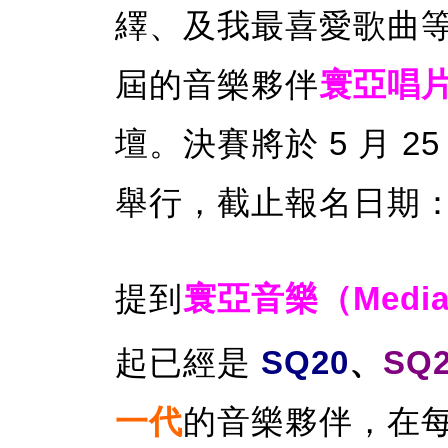
繹、及我最喜愛歌曲
屆的音樂夥伴
寰亞唱
壇。決賽將於 5 月 2
舉行，截止報名日期：3
提到
寰亞音樂（Media 
起已經是
SQ20
、
SQ
一代
的音樂夥伴，在