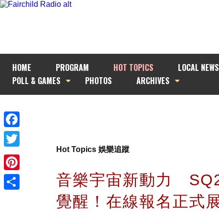
HOME
PROGRAM
HOT TOPICS
LOCAL NEWS
POLL & GAMES
PHOTOS
ARCHIVES
Facebook
Hot Topics 娛樂追蹤
Twitter
音樂宇宙新動力 SQ2
Pinterest
覺醒！在線報名正式
Share