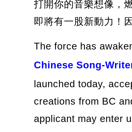
打開你的音樂想像，
即將有一股新動力！
The force has awak
Chinese Song-Write
launched today, acce
creations from BC an
applicant may enter u