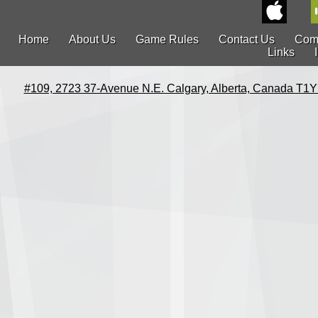
Home
About Us
Game Rules
Contact Us
Com
Links
#109, 2723 37-Avenue N.E. Calgary, Alberta, Canada T1