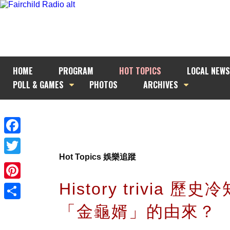
HOME
PROGRAM
HOT TOPICS
LOCAL NEWS
POLL & GAMES
PHOTOS
ARCHIVES
Facebook
Hot Topics 娛樂追蹤
Twitter
History trivia 歷史
Pinterest
「金龜婿」的由來？
Share