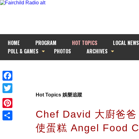
HOME
PROGRAM
HOT TOPICS
LOCAL NEWS
POLL & GAMES
PHOTOS
ARCHIVES
Facebook
Hot Topics 娛樂追蹤
Twitter
Chef David 大廚爸
Pinterest
使蛋糕 Angel Food C
Share