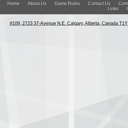
Home
About Us
Game Rules
Contact Us
Com
Links
#109, 2723 37-Avenue N.E. Calgary, Alberta, Canada T1